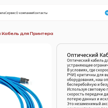
ила
Сервис
О компании
Контакты
 Кабель для Принтера
Оптический Ка
Оптический кабель д
устраняющее огранич
В условиях, где скор
РЧИ) критичны для в
оборудования, наш о
бесперебойную и без
Используя световую 
скорость передачи да
потерю данных и иск
Это незаменимый акс