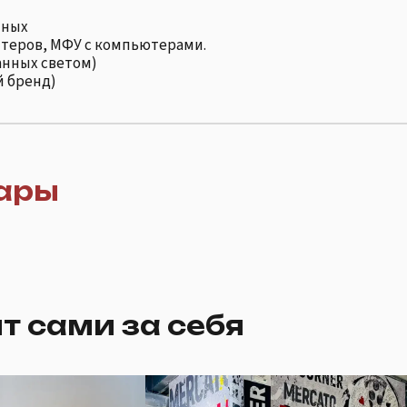
нных
теров, МФУ с компьютерами.
анных светом)
й бренд)
ары
т сами за себя