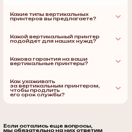
Место для вашего вопроса
Я
согласен
на обработку персональных данных в
соответствии с
Политикой конфиденциальности
Отправить
my@hkhr.ru
|
+7 (985) 121-31-21
г. Москва, ул. Потаповская Роща,
д. 7, корп. 2, 3-й подъезд