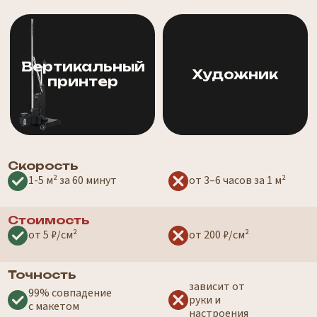
от 5 ₽/см²
от 200 ₽/см²
Точность
зависит от
99% совпадение
руки и
с макетом
настроения
Предсказуемость
100%
результат может
как на визуализации
отличаться
Износоустойчивость
краски могут
чернила
тускнеть
УФ закрепления,
со временем
не выцветают
Цифровые изображения
без ограничений
только роспись
Доступность
ограничено
печать 24/7,
временем и
без перерывов
графиком