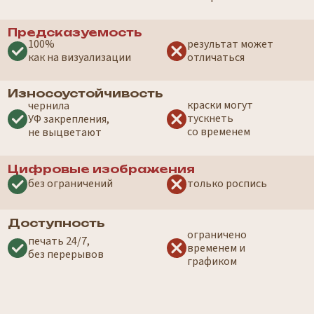
У нас за плечами 10 лет опыта
и десятки запущенных принтеров
по всей России и СНГ
Все наши принтеры
проходят техническую
проверку, идут
с
официальной
гарантией
и поставляются
Если нужно 
с документацией.
расходники, 
Мы не работаем
команду, нас
с серыми или
приедем на з
кустарными аналогами
Наши работы говорят