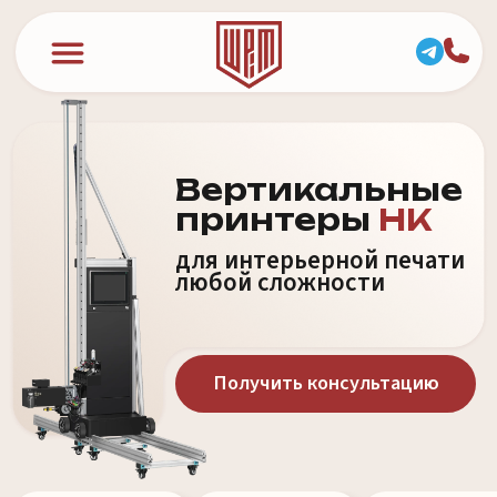
Вертикальные
принтеры
HK
для интерьерной печати
любой сложности
Получить консультацию
10
+
24
/
7
100