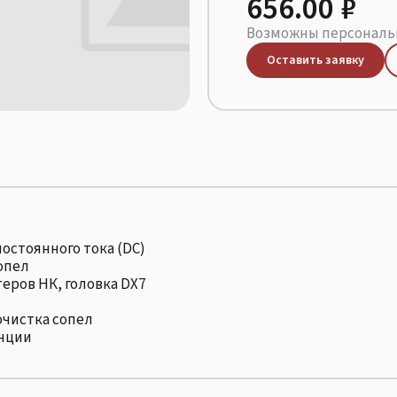
656.00 ₽
Возможны персональн
Оставить заявку
остоянного тока (DC)
опел
теров НК, головка DX7
очистка сопел
анции