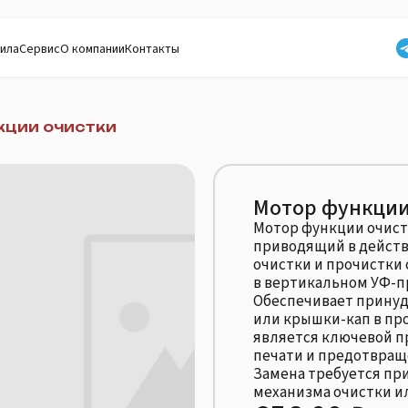
ила
Сервис
О компании
Контакты
кции очистки
Мотор функции
Мотор функции очист
приводящий в действ
очистки и прочистки
в вертикальном УФ-п
Обеспечивает принуд
или крышки-кап в про
является ключевой п
печати и предотвращ
Замена требуется пр
механизма очистки и