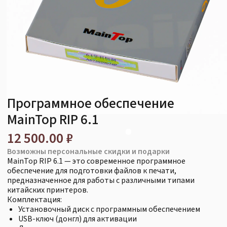
Программное обеспечение
MainTop RIP 6.1
12 500.00 ₽
Возможны персональные скидки и подарки
MainTop RIP 6.1 — это современное программное
обеспечение для подготовки файлов к печати,
предназначенное для работы с различными типами
китайских принтеров.
Комплектация:
Установочный диск с программным обеспечением
USB-ключ (донгл) для активации
Документация
Программа идеально подходит для рекламной индустрии,
полиграфии, издательского дела и промышленного
производства. Поддерживает работу с различными
материалами и обеспечивает высокое качество печати.
Оставить заявку