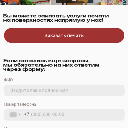
ФИО
Номер телефона
+7
Место для вашего вопроса
Я
согласен
на обработку персональных данных в
соответствии с
Политикой конфиденциальности
Отправить
my@hkhr.ru
|
+7 (985) 121-31-21
г. Москва, ул. Потаповская Роща,