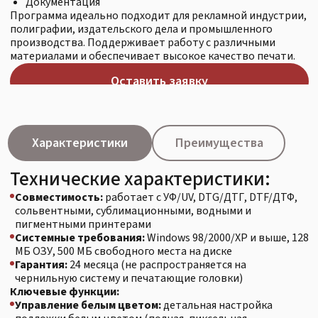
Характеристики
Преимущества
Технические характеристики:
Совместимость:
работает с УФ/UV, DTG/ДТГ, DTF/ДТФ,
сольвентными, сублимационными, водными и
пигментными принтерами
Системные требования:
Windows 98/2000/XP и выше, 128
МБ ОЗУ, 500 МБ свободного места на диске
Гарантия:
24 месяца (не распространяется на
чернильную систему и печатающие головки)
Ключевые функции:
Управление белым цветом:
детальная настройка
подложки белым цветом (полная, пиксельная,
выборочная), поддержка альфа/spot-каналов
Матричная печать:
удобное создание массивов
изображений с настройкой отступов, поворотов и
зеркалирования
Цветокоррекция:
поддержка цветовых лимитов
InkLimits и гибкое назначение каналов
Калибровка:
встроенные тесты для настройки
Сопутствующие товары
принтеров
Форматы:
поддержка векторных и растровых