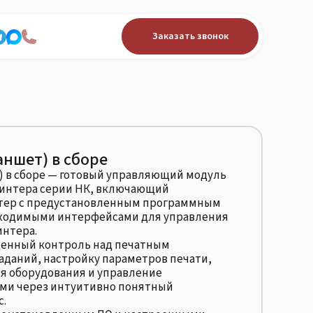
Заказать звонок
ншет) в сборе
 в сборе — готовый управляющий модуль
ринтера серии НК, включающий
ер с предустановленным программным
бходимыми интерфейсами для управления
нтера.
ценный контроль над печатным
заданий, настройку параметров печати,
я оборудования и управление
ми через интуитивно понятный
с.