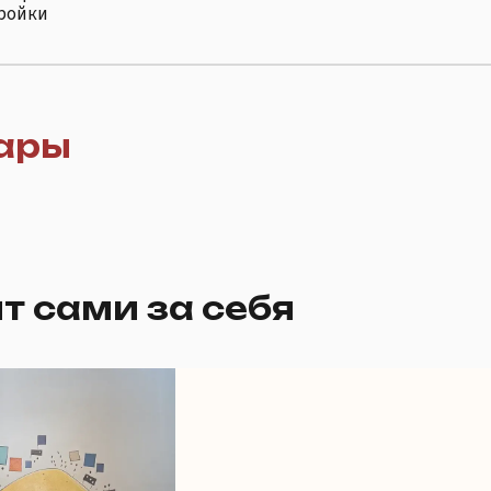
тройки
ары
т сами за себя