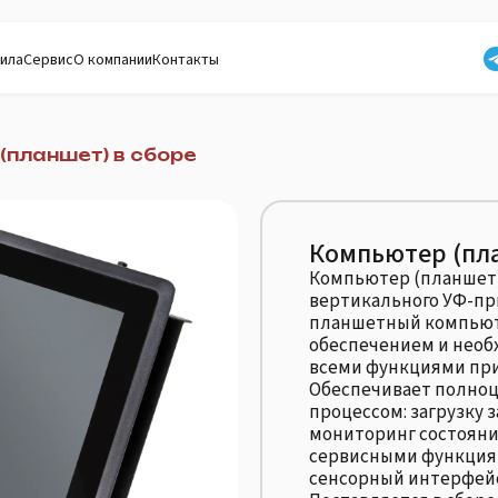
ила
Сервис
О компании
Контакты
(планшет) в сборе
Компьютер (пла
Компьютер (планшет)
вертикального УФ-п
планшетный компьют
обеспечением и нео
всеми функциями при
Обеспечивает полно
процессом: загрузку 
мониторинг состояни
сервисными функция
сенсорный интерфей